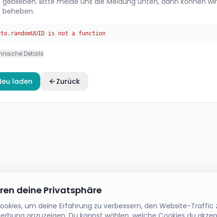
geblieben. Bitte melde uns die Meldung unten, dann können wir
beheben.
pto.randomUUID is not a function
hnische Details
Neu laden
Zurück
eren deine Privatsphäre
okies, um deine Erfahrung zu verbessern, den Website-Traffic 
Werbung anzuzeigen. Du kannst wählen, welche Cookies du akze