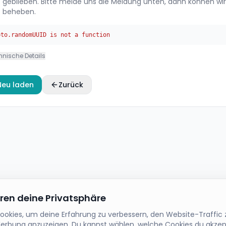
geblieben. Bitte melde uns die Meldung unten, dann können wir
beheben.
pto.randomUUID is not a function
hnische Details
Neu laden
Zurück
eren deine Privatsphäre
okies, um deine Erfahrung zu verbessern, den Website-Traffic 
Werbung anzuzeigen. Du kannst wählen, welche Cookies du akze